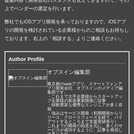
提案内容で開発会社のスタンスも見えてきますので、その
上でベンダーの選定を行います。
弊社でもiOSアプリ開発を承っておりますので、iOSアプ
リの開発を検討されている企業様からのご相談もお待ちし
ております。右上の「相談する」よりご連絡ください。
Author Profile
オプスイン編集部
東京都のwebアプリ、スマートフォンア
プリ開発会社、オプスインのメディア編
集部です。
・これまで大手企業様からスタートアッ
プ企業様の新規事業開発に従事
・経験豊富な優秀なエンジニアが多く在
籍
・強みはサービス開発（初期開発からリ
リース、グロースフェーズを経て、バイ
アウトするところまで支援実績有り）
これまでの開発の知見を元に、多くのサ
ービスが成功するように、記事を発信し
て参ります。