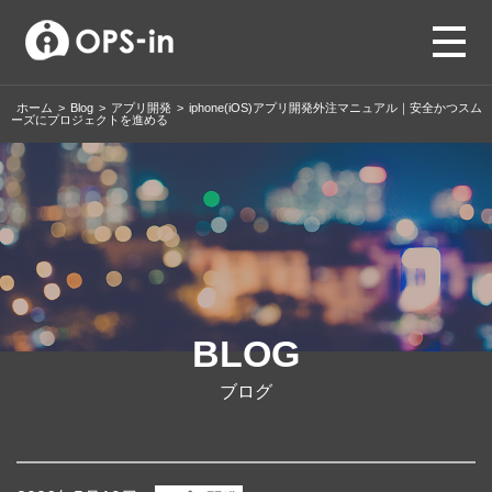
ホーム
>
Blog
>
アプリ開発
>
iphone(iOS)アプリ開発外注マニュアル｜安全かつスム
ーズにプロジェクトを進める
BLOG
ブログ