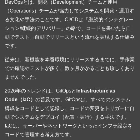
DevOpsとは、開発（Development）チームと運用
（Operations）チームが協力してシステムを開発・運用す
る文化や手法のことです。CI/CDは「継続的インテグレー
ション/継続的デリバリー」の略で、コードを書いたら自
動でテスト→自動でリリースという流れを実現する仕組み
です。
従来は、新機能を本番環境にリリースするまでに、手作業
での確認やテストが多く、数ヶ月かかることも珍しくあり
ませんでした。
2026年のトレンドは、GitOpsと
Infrastructure as
Code（IaC）
の普及です。GitOpsは、すべてのシステム
構成をコードとして記録し、コードの変更をトリガーに自
動でシステムをデプロイ（配置・実行）する手法です。
IaCは、サーバーやネットワークといったインフラ設定を
コードで管理する考え方です。