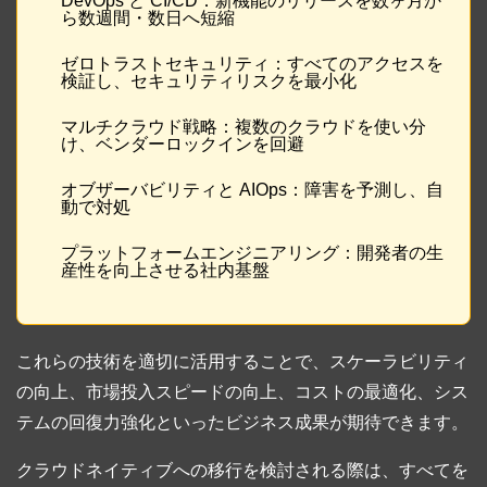
DevOps と CI/CD：新機能のリリースを数ヶ月か
ら数週間・数日へ短縮
ゼロトラストセキュリティ：すべてのアクセスを
検証し、セキュリティリスクを最小化
マルチクラウド戦略：複数のクラウドを使い分
け、ベンダーロックインを回避
オブザーバビリティと AIOps：障害を予測し、自
動で対処
プラットフォームエンジニアリング：開発者の生
産性を向上させる社内基盤
これらの技術を適切に活用することで、スケーラビリティ
の向上、市場投入スピードの向上、コストの最適化、シス
テムの回復力強化といったビジネス成果が期待できます。
クラウドネイティブへの移行を検討される際は、すべてを