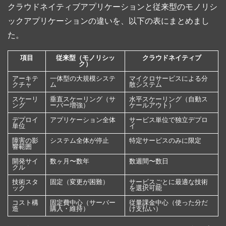
クラウドネイティブアプリケーションと従来型のモノリシ
ックアプリケーションの違いを、以下の表にまとめまし
た。
項目
従来型（モノリシッ
クラウドネイティブ
ク）
アーキテ
一体型の大規模システ
マイクロサービスによる分
クチャ
ム
散システム
スケーリ
垂直スケーリング（サ
水平スケーリング（自動ス
ング
ーバー増強）
ケールアウト）
デプロイ
アプリケーション全体
サービス単位で独立デプロ
単位
イ
障害の影
システム全体が停止
特定サービスのみに限定
響範囲
開発サイ
数ヶ月〜数年
数週間〜数日
クル
技術スタ
固定（変更が困難）
サービスごとに最適な技術
ック
を選択可能
コスト構
固定費中心（サーバー
従量課金中心（使った分だ
造
購入・維持）
け支払い）