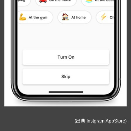
(出典:Instgram,AppStore)