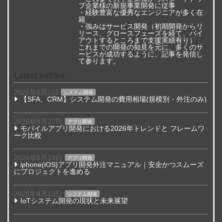
プ企業様の新規事業開発に従事
・経験豊富な優秀なエンジニアが多く在
籍
・強みはサービス開発（初期開発からリ
リース、グロースフェーズを経て、バイ
アウトするところまで支援実績有り）
これまでの開発の知見を元に、多くのサ
ービスが成功するように、記事を発信し
て参ります。
Latest entries
2026年6月2日
システム開発
【SFA、CRM】システム開発の費用相場(規模別・外注のみ)
2026年5月27日
アプリ開発
モバイルアプリ開発における2026年トレンドと フレームワ
ーク比較
2026年5月19日
アプリ開発
iphone(iOS)アプリ開発外注マニュアル｜安全かつスムーズ
にプロジェクトを進める
2026年4月13日
システム開発
IoTシステム開発の現状と未来展望