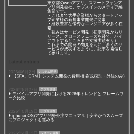
東京都のwebアプリ、スマートフォンア
プリ開発会社、オプスインのメディア編
集部です。
・これまで大手企業様からスタートアッ
プ企業様の新規事業開発に従事
・経験豊富な優秀なエンジニアが多く在
籍
・強みはサービス開発（初期開発からリ
リース、グロースフェーズを経て、バイ
アウトするところまで支援実績有り）
これまでの開発の知見を元に、多くのサ
ービスが成功するように、記事を発信し
て参ります。
Latest entries
2026年6月2日
システム開発
【SFA、CRM】システム開発の費用相場(規模別・外注のみ)
2026年5月27日
アプリ開発
モバイルアプリ開発における2026年トレンドと フレームワ
ーク比較
2026年5月19日
アプリ開発
iphone(iOS)アプリ開発外注マニュアル｜安全かつスムーズ
にプロジェクトを進める
2026年4月13日
システム開発