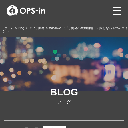
ホーム
>
Blog
>
アプリ開発
>
Windowsアプリ開発の費用相場｜失敗しない４つのポイ
ント
BLOG
ブログ