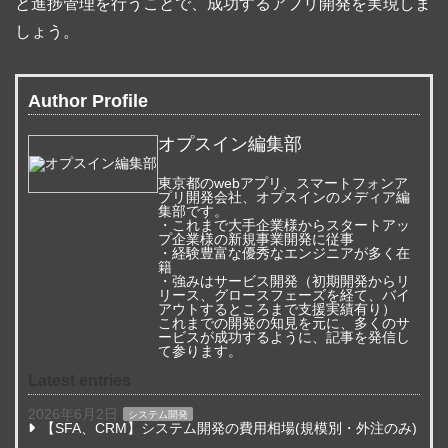
と進捗管理を行うことで、成功するアプリ開発を実現しま
しょう。
Author Profile
オプスイン編集部
東京都のwebアプリ、スマートフォンア
プリ開発会社、オプスインのメディア編
集部です。
・これまで大手企業様からスタートアッ
プ企業様の新規事業開発に従事
・経験豊富な優秀なエンジニアが多く在
籍
・強みはサービス開発（初期開発からリ
リース、グロースフェーズを経て、バイ
アウトするところまで支援実績有り）
これまでの開発の知見を元に、多くのサ
ービスが成功するように、記事を発信し
て参ります。
Latest entries
2026年6月2日
システム開発
【SFA、CRM】システム開発の費用相場(規模別・外注のみ)