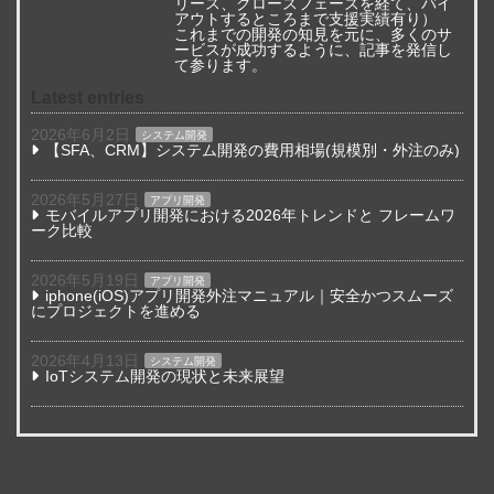
リース、グロースフェーズを経て、バイ
アウトするところまで支援実績有り）
これまでの開発の知見を元に、多くのサ
ービスが成功するように、記事を発信し
て参ります。
Latest entries
2026年6月2日
システム開発
【SFA、CRM】システム開発の費用相場(規模別・外注のみ)
2026年5月27日
アプリ開発
モバイルアプリ開発における2026年トレンドと フレームワ
ーク比較
2026年5月19日
アプリ開発
iphone(iOS)アプリ開発外注マニュアル｜安全かつスムーズ
にプロジェクトを進める
2026年4月13日
システム開発
IoTシステム開発の現状と未来展望