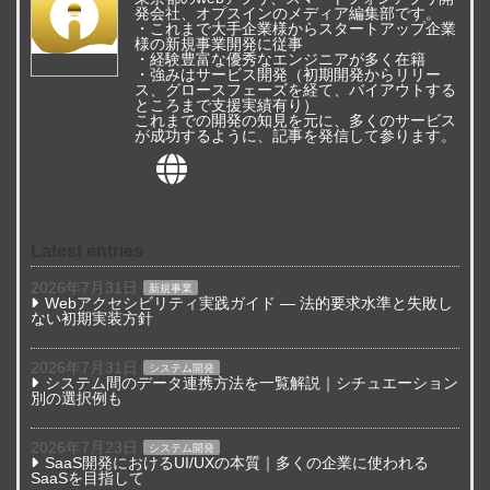
発会社、オプスインのメディア編集部です。
・これまで大手企業様からスタートアップ企業
様の新規事業開発に従事
・経験豊富な優秀なエンジニアが多く在籍
・強みはサービス開発（初期開発からリリー
ス、グロースフェーズを経て、バイアウトする
ところまで支援実績有り）
これまでの開発の知見を元に、多くのサービス
が成功するように、記事を発信して参ります。
Latest entries
2026年7月31日
新規事業
Webアクセシビリティ実践ガイド — 法的要求水準と失敗し
ない初期実装方針
2026年7月31日
システム開発
システム間のデータ連携方法を一覧解説｜シチュエーション
別の選択例も
2026年7月23日
システム開発
SaaS開発におけるUI/UXの本質｜多くの企業に使われる
SaaSを目指して