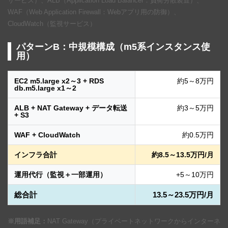
サービス）、ALB（Application Load Balancer：負荷分散装置）、
WAF（Web Application Firewall：Webアプリ用の防御）、
CloudWatch（監視サービス）
パターンB：中規模構成（m5系インスタンス使
用）
EC2 m5.large x2～3 + RDS
約5～8万円
db.m5.large x1～2
ALB + NAT Gateway + データ転送
約3～5万円
+ S3
WAF + CloudWatch
約0.5万円
インフラ合計
約8.5～13.5万円/月
運用代行（監視＋一部運用）
+5～10万円
総合計
13.5～23.5万円/月
※用語補足：
NAT Gateway（プライベートネットワークからインターネ