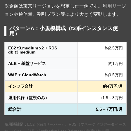
※金額は東京リージョンを想定した一例です。利用リージ
ョンや通信量、割引プラン等により大きく変動します。
パターンA：小規模構成（t3系インスタンス使
用）
EC2 t3.medium x2 + RDS
約2.5万円
db.t3.medium
ALB + 基盤サービス
約1万円
WAF + CloudWatch
約0.5万円
インフラ合計
約4万円/月
運用代行（監視のみ）
+1.5～3万円
総合計
5.5～7万円/月
※用語補足：
EC2（仮想サーバー）、RDS（マネージド型データベース