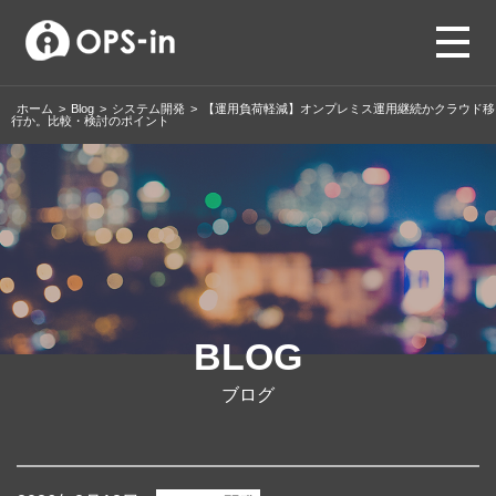
ホーム
>
Blog
>
システム開発
>
【運用負荷軽減】オンプレミス運用継続かクラウド移
行か。比較・検討のポイント
BLOG
ブログ